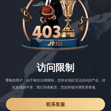
访问限制
尊敬的用户，由于相关法律限制，您所在地区无法访问J9产品，对
此造成的不便，我们深表歉意，您如有疑问请联系客服。
联系客服