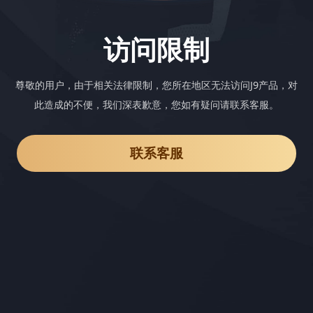
访问限制
尊敬的用户，由于相关法律限制，您所在地区无法访问J9产品，对
此造成的不便，我们深表歉意，您如有疑问请联系客服。
联系客服