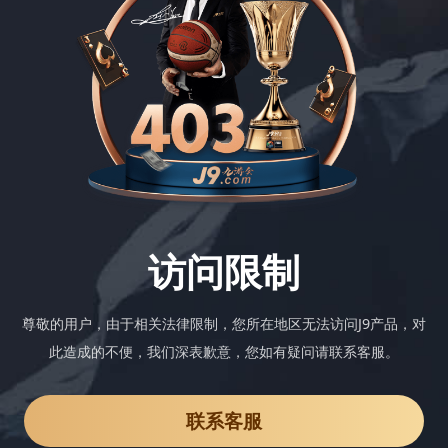
访问限制
尊敬的用户，由于相关法律限制，您所在地区无法访问J9产品，对
此造成的不便，我们深表歉意，您如有疑问请联系客服。
联系客服